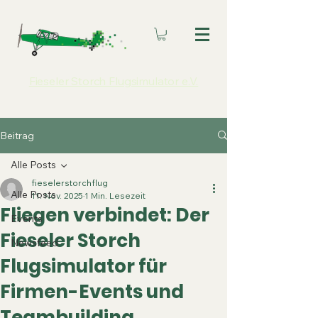
Fieseler Storch Flugsimulator e.V.
Beitrag
Alle Posts
fieselerstorchflug
Alle Posts
11. Nov. 2025
1 Min. Lesezeit
Fliegen verbindet: Der
Events
Fieseler Storch
Newsfeed
Flugsimulator für
Firmen-Events und
Teambuilding