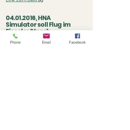
04.01.2016
, HNA
Simulator soll Flug im
Fieseler Storch
nachahmen
Phone
Email
Facebook
Link zum Beitrag
04.01.2016
, HNA
Simulator für den neuen
Flughafen Kassel-Calden
Link zum Beitrag
Fieseler Storch
Flugsimulator e.V.