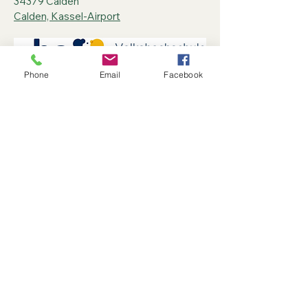
34379 Calden
Calden, Kassel-Airport
Phone
Email
Facebook
25. - 26. Januar 2025
Reisemesse am
Kassel Airport
Vorbeikommen, mitmachen, genießen,
gewinnen und sparen: Am letzten
Wochenende im Januar 2025 läuft die
große Reisemesse im Terminal des
Kassel Airport. Samstag,
25.01.2025
, von
12-17:30 Uhr, Sonntag,
26.01.2025
von
10-17 Uhr
Vorbeikommen, mitmachen, genießen,