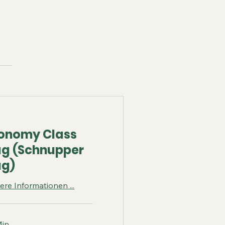
onomy Class
ug (Schnupper
ug)
ere Informationen ...
in.