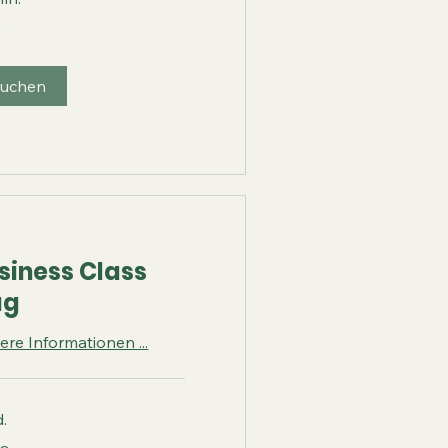
€
uchen
siness Class
ug
ere Informationen ...
d.