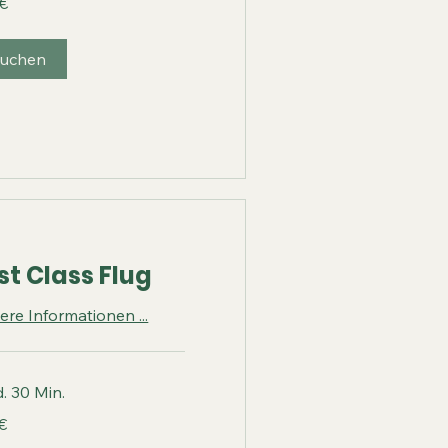
 €
uchen
rst Class Flug
ere Informationen ...
d. 30 Min.
€