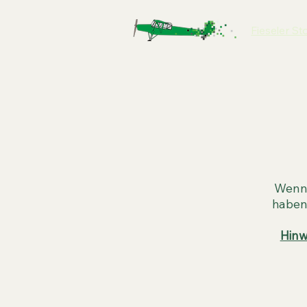
Fieseler St
Wenn 
haben,
Hinw