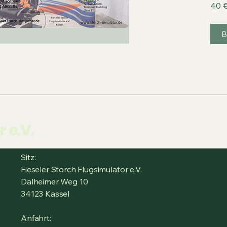
40
40 
Euro
B
 e.V.
Sitz:
Fieseler Storch Flugsimulator e.V.
Dalheimer Weg 10
34123 Kassel
Anfahrt: