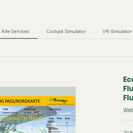
Alle Services
Cockpit Simulator
VR-Simulator
Ec
Fl
Fl
Weit
20 M