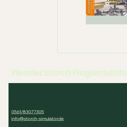
Fieseler Storch Flugsimulator
0561/83077305
info@storch-simulator.de