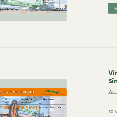
B
Vi
Si
Weit
30 M