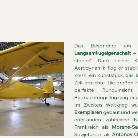
 Charakter
Das Besondere am Fi
Langsamflugeigenschaft
–
stehen“. Dank seiner K
Aerodynamik flog er stabi
km/h, ein Kunststück, das 
Zeit erreichte. Die großen
perfekte Rundumsich
Beobachtungsflugzeug präd
Im Zweiten Weltkrieg w
Exemplaren
gebaut und wel
entstanden zahlreiche 
Frankreich als
Morane-Sa
Sowjetunion als
Antonov 