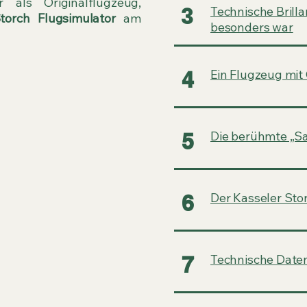
 als Originalflugzeug,
3
Technische Brill
Storch Flugsimulator
am
besonders war
4
Ein Flugzeug mit
5
Die berühmte „S
6
Der Kasseler St
7
Technische Date