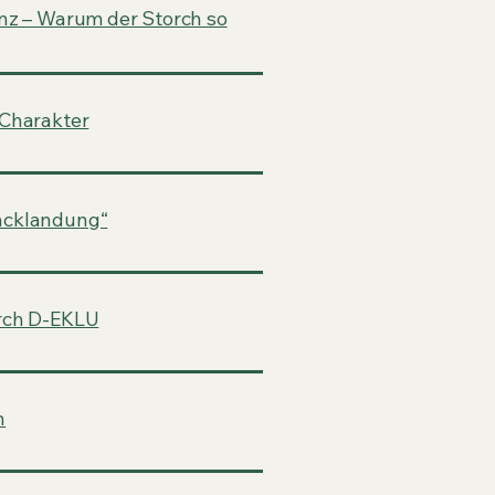
anz – Warum der Storch so
 Charakter
acklandung“
orch D-EKLU
n