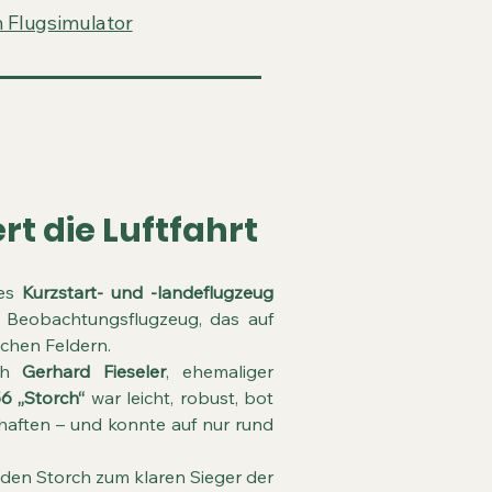
 Flugsimulator
t die Luftfahrt
ues
Kurzstart- und -landeflugzeug
 Beobachtungsflugzeug, das auf
chen Feldern.
och
Gerhard Fieseler
, ehemaliger
56 „Storch“
war leicht, robust, bot
aften – und konnte auf nur rund
en Storch zum klaren Sieger der