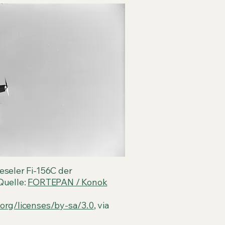
eseler Fi-156C der
Quelle:
FORTEPAN / Konok
org/licenses/by-sa/3.0
, via