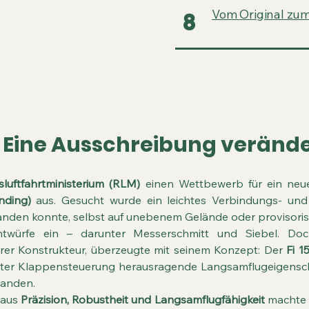
Vom Original zum
8
 Eine Ausschreibung veränder
sluftfahrtministerium (RLM)
einen Wettbewerb für ein ne
nding)
aus. Gesucht wurde ein leichtes Verbindungs- und
landen konnte, selbst auf unebenem Gelände oder provisoris
Entwürfe ein – darunter Messerschmitt und Siebel. D
ärer Konstrukteur, überzeugte mit seinem Konzept: Der
Fi 1
ilter Klappensteuerung herausragende Langsamflugeigensch
anden.
 aus
Präzision, Robustheit und Langsamflugfähigkeit
machte d