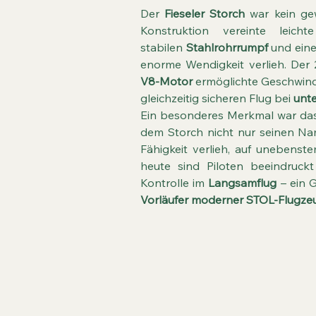
Der
Fieseler Storch
war kein ge
Konstruktion vereinte leich
stabilen
Stahlrohrrumpf
und ein
enorme Wendigkeit verlieh. Der
V8-Motor
ermöglichte Geschwind
gleichzeitig sicheren Flug bei
unt
Ein besonderes Merkmal war d
dem Storch nicht nur seinen Na
Fähigkeit verlieh, auf unebenst
heute sind Piloten beeindruckt
Kontrolle im
Langsamflug
– ein 
Vorläufer moderner STOL-Flugze