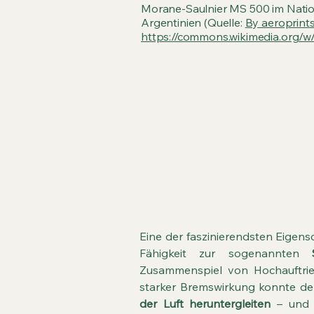
Morane-Saulnier MS 500 im Nati
Argentinien (Quelle:
By aeroprint
https://commons.wikimedia.org/
Die berühmte „Sa
landet
Eine der faszinierendsten Eigens
Fähigkeit zur sogenannten
Zusammenspiel von Hochauftrie
starker Bremswirkung konnte de
der Luft heruntergleiten
– und a