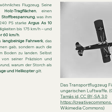
wöhnliches Flugzeug. Seine
te
Holz-Tragflächen
, einen
e
Stoffbespannung
, was ihm
 240 PS starke
Argus As 10
igkeiten bis 175 km/h – und
er 60 km/h
.
as
langbeinige Fahrwerk
, das
men gab, sondern auch die
em Boden zu landen. Selbst
 von seiner Präzision und
Grund, warum der Storch als
uge und Helikopter
gilt.
Das Transportflugzeug Fi
ungarischen Luftwaffe. (
Tamás id, CC BY-SA 3.0
https://creativecommons.
Wikimedia Commons)