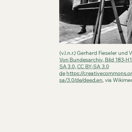
(v.l.n.r.) Gerhard Fieseler und 
Von Bundesarchiv, Bild 183-H
SA 3.0, CC BY-SA 3.0
de
https://creativecommons.o
sa/3.0/de/deed.en
, via Wikim
Technische Brill