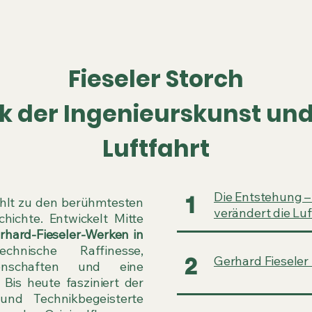
orch Flugsimulator e.V.
Fieseler Storch
k der Ingenieurskunst un
Luftfahrt
Die Entstehung –
1
hlt zu den berühmtesten
verändert die Luf
hichte. Entwickelt Mitte
rhard-Fieseler-Werken in
hnische Raffinesse,
2
Gerhard Fieseler 
genschaften und eine
Bis heute fasziniert der
 und Technikbegeisterte