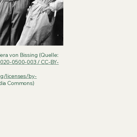
Vera von Bissing (Quelle:
1020-0500-003 / CC-BY-
rg/licenses/by-
edia Commons)
anz – Warum der Storch so be