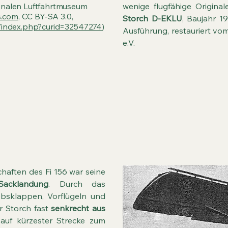
onalen Luftfahrtmuseum
wenige flugfähige Origina
s.com
, CC BY-SA 3.0,
Storch D-EKLU
, Baujahr 1
w/index.php?curid=32547274
)
Ausführung, restauriert vom
e.V.
cklandung“ – Wenn der Storc
chaften des Fi 156 war seine
Sacklandung
. Durch das
bsklappen, Vorflügeln und
r Storch fast
senkrecht aus
uf kürzester Strecke zum