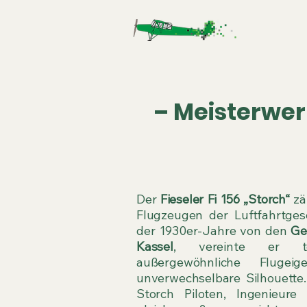
Fieseler St
– Meisterwer
Der
Fieseler Fi 156 „Storch“
zä
Flugzeugen der Luftfahrtgesc
der 1930er-Jahre von den
Ge
Kassel
, vereinte er tec
außergewöhnliche Flugei
unverwechselbare Silhouette. 
Storch Piloten, Ingenieure