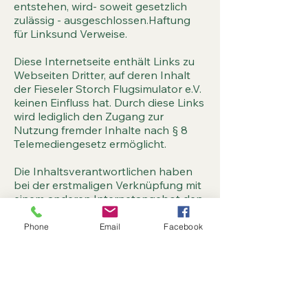
entstehen, wird- soweit gesetzlich
zulässig - ausgeschlossen.Haftung
für Linksund Verweise.
Diese Internetseite enthält Links zu
Webseiten Dritter, auf deren Inhalt
der Fieseler Storch Flugsimulator e.V.
keinen Einfluss hat. Durch diese Links
wird lediglich den Zugang zur
Nutzung fremder Inhalte nach § 8
Telemediengesetz ermöglicht.
Die Inhaltsverantwortlichen haben
bei der erstmaligen Verknüpfung mit
einem anderen Internetangebot den
fremden Inhalt daraufhin geprüft, ob
durch ihn eine mögliche
Phone
Email
Facebook
zivilrechtliche oder strafrechtliche
Verantwortlichkeit ausgelöst wird.
Sobald festgestellt wird, dass ein
bestimmtes Angebot, zu dem ein
Link bereitgestellt wurde, eine zivil-