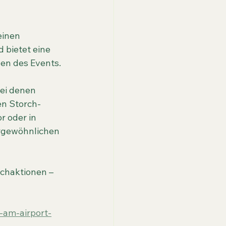
einen 
 bietet eine 
en des Events.
ei denen 
en Storch-
 oder in 
ergewöhnlichen 
chaktionen – 
-am-airport-