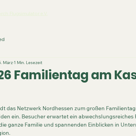
orch Flugsimulator e.V.
ed
5. März
1 Min. Lesezeit
026 Familientag am Kas
ädt das Netzwerk Nordhessen zum großen Familientag 
alden ein. Besucher erwartet ein abwechslungsreiches
 die ganze Familie und spannenden Einblicken in Unt
gion.