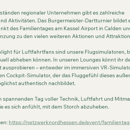
ständen regionaler Unternehmen gibt es zahlreiche 
 Aktivitäten. Das Burgermeister-Dartturnier bildet 
unkt des Familientages am Kassel Airport in Calden und
nzung zu den vielen weiteren Aktionen und Attraktion
light für Luftfahrtfans sind unsere Flugsimulatoren, b
tuell abheben können. In unseren Lounges könnt ihr d
t ausprobieren – entweder im immersiven VR-Simulator
en Cockpit-Simulator, der das Fluggefühl dieses auß
lichst authentisch nachbildet.
n spannenden Tag voller Technik, Luftfahrt und Mitma
wie es sich anfühlt, mit dem Storch abzuheben.
en: 
https://netzwerknordhessen.de/event/familientag