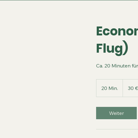
Econom
Flug)
Ca. 20 Minuten fü
30
Euro
20 Min.
2
30 €
0
M
i
Weiter
n
.