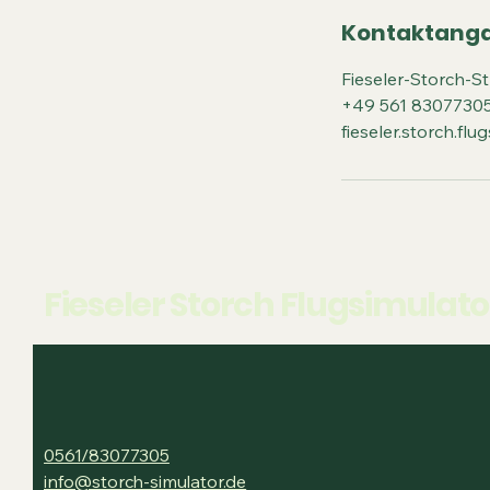
Kontaktang
Fieseler-Storch-S
+49 561 8307730
fieseler.storch.f
Fieseler Storch Flugsimulator
0561/83077305
info@storch-simulator.de