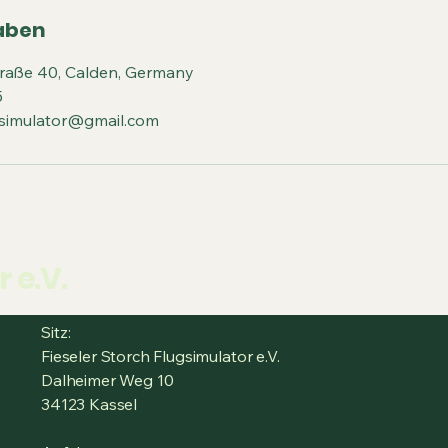
aben
traße 40, Calden, Germany
5
lugsimulator@gmail.com
 e.V.
Sitz:
Fieseler Storch Flugsimulator e.V.
Dalheimer Weg 10
34123 Kassel