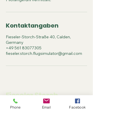
Kontaktangaben
Fieseler-Storch-Straße 40, Calden,
Germany
+49 561 83077305
fieseler.storch.flugsimulator@gmail.com
Fieseler Storch
Flugsimulator e.V.
Phone
Email
Facebook
0561/83077305