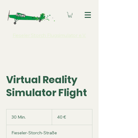
Fieseler Storch Flugsimulator e.V.
Virtual Reality
Simulator Flight
40
Euro
30 Min.
3
40 €
0
M
Fieseler-Storch-Straße
i