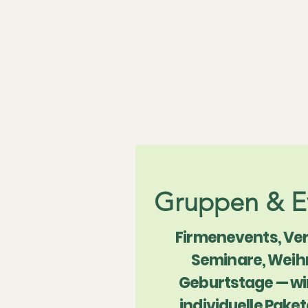
Selbst steuern
keine Vorkenntnisse
nötig
Gruppen & E
Firmenevents, Ver
Seminare, Weih
Geburtstage — wir
individuelle Pak