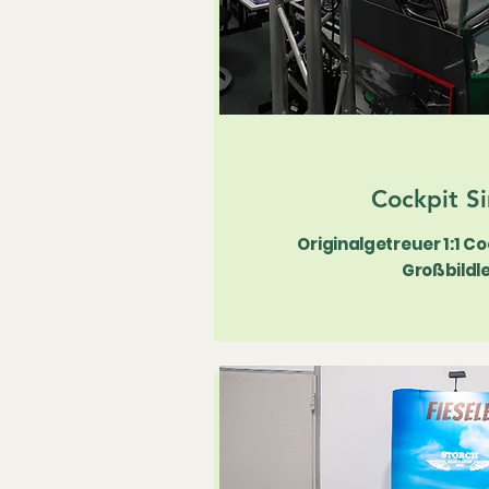
Cockpit S
Originalgetreuer 1:1 C
Großbildl