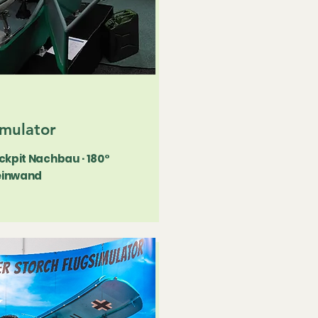
imulator
ockpit Nachbau · 180°
einwand