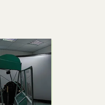
€
ab 40€
2 S
ulator
VR Simulator
Coc