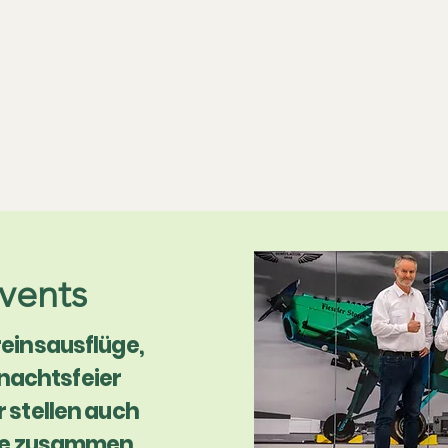
1:1 Original-Cockpit
Instruktor dabei
authentisches Erlebnis
persönliche Begleitung
vents
einsausflüge,
nachtsfeier
 stellen auch
ete zusammen.