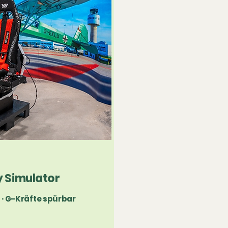
ty Simulator
t · G-Kräfte spürbar