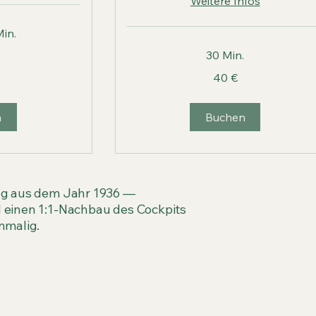
Weitere Infos
Min.
30 Min.
40
40 €
Euro
n
Buchen
eug aus dem Jahr 1936 —
l einen 1:1-Nachbau des Cockpits
nmalig.