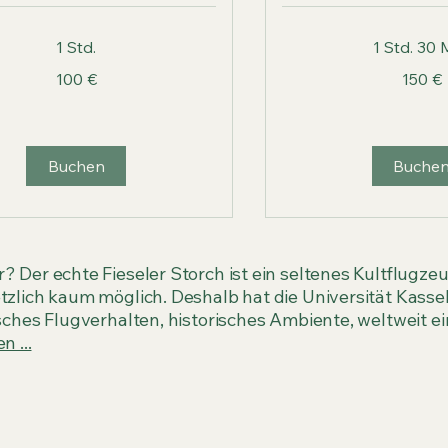
1 Std.
1 Std. 30 
150
100 €
150 €
Euro
Buchen
Buche
? Der echte Fieseler Storch ist ein seltenes Kultflugz
zlich kaum möglich. Deshalb hat die Universität Kasse
sches Flugverhalten, historisches Ambiente, weltweit ei
 ...