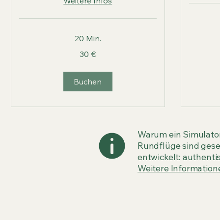
Weitere Infos
100
20 Min.
Euro
30
30 €
Euro
Buchen
Warum ein Simulator
Rundflüge sind geset
entwickelt: authenti
Weitere Informationen